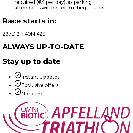
required (€4 per day), as parking
attendants will be conducting checks.
Race starts in
:
287
D
2
H
40
M
42
S
ALWAYS UP-TO-DATE
Stay up to date
Instant updates
Exclusive offers
No spam